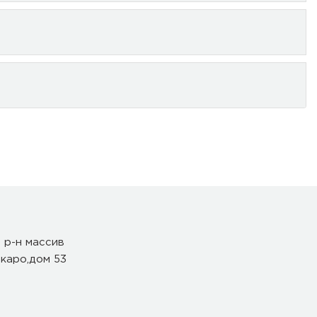
 р-н массив
каро,дом 53