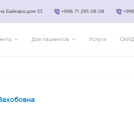
на Байкаро,дом 53
+998 71 295 08 08
+998
ентр
Для пациентов
Услуги
СКИ
Вахобовна