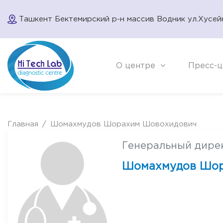
Ташкент Бектемирский р-н массив Водник ул.Хусей
О центре
Пресс-ц
Главная
Шомахмудов Шорахим Шовохидович
Генеральный дире
Шомахмудов Шор