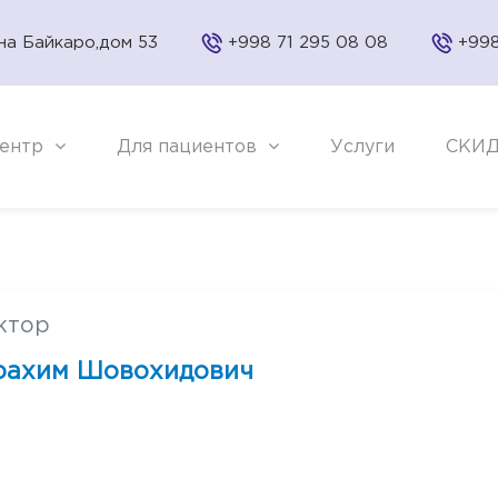
на Байкаро,дом 53
+998 71 295 08 08
+998
ентр
Для пациентов
Услуги
СКИ
ктор
ахим Шовохидович