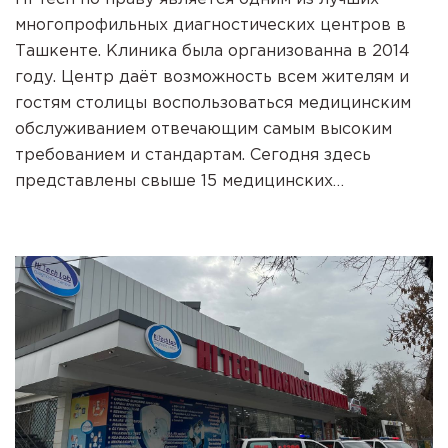
многопрофильных диагностических центров в
Ташкенте. Клиника была организованна в 2014
году. Центр даёт возможность всем жителям и
гостям столицы воспользоваться медицинским
обслуживанием отвечающим самым высоким
требованием и стандартам. Сегодня здесь
представлены свыше 15 медицинских
направлений, мощный диагностический
лечебный центр. Высочайшее качество услуг,
квалифицированный персонал, особое
индивидуальное отношение к пациентам и
создание наиболее благоприятной и комфортной
обстановки для диагностики и оздоровление. Hi
Tech оснащён современным, инновационным,
диагностическим и лечебным оборудованием от
мировых марок. Центр оказывает услуги в
следующих направлениях: клиническая